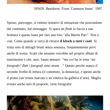
SPAIN. Benidorm. From 'Common Sense'. 1997.
Spesso, purtroppo, si vedono tentativi di imitazione che prescindono
dal contenuto, dal messaggio. Si spara un
flash
in faccia a una
bruttura e questo basta per fare una foto “alla Martin Parr”. Non è
così. Come quando si cerca di ritrarre
il kitsch a tutti i costi
. Si
tratta solo di dettagli brutti senza sostanza, frequentemente privi
anche di ironia. Scatti che nessuno vorrebbe nel proprio album di
matrimonio e che, anzi, fanno pensare:
“ma cos’ha in testa ‘sto
fotografo? Bah i fotografi sono strani…”
Questo perché manca il
secondo livello di lettura (il contenuto, la denuncia), e spesso anche
il primo (un’ironia marcata o un’estetica da galleria d’arte). Meglio
evitare anche solo di proporle, certe fotografie.