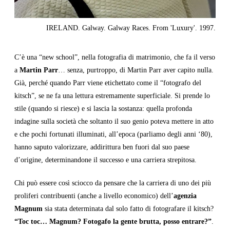
IRELAND. Galway. Galway Races. From 'Luxury'. 1997.
C’è una “new school”, nella fotografia di matrimonio, che fa il verso
a
Martin Parr
… senza, purtroppo, di Martin Parr aver capito nulla.
Già, perché quando Parr viene etichettato come il “fotografo del
kitsch”, se ne fa una lettura estremamente superficiale. Si prende lo
stile (quando si riesce) e si lascia la sostanza: quella profonda
indagine sulla società che soltanto il suo genio poteva mettere in atto
e che pochi fortunati illuminati, all’epoca (parliamo degli anni ‘80),
hanno saputo valorizzare, addirittura ben fuori dal suo paese
d’origine, determinandone il successo e una carriera strepitosa.
Chi può essere così sciocco da pensare che la carriera di uno dei più
proliferi contribuenti (anche a livello economico) dell’
agenzia
Magnum
sia stata determinata dal solo fatto di fotografare il kitsch?
“Toc toc… Magnum? Fotogafo la gente brutta, posso entrare?”
.