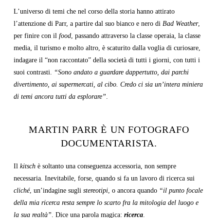
L’universo di temi che nel corso della storia hanno attirato
l’attenzione di Parr, a partire dal suo bianco e nero di
Bad Weather
,
per finire con il
food
, passando attraverso la classe operaia, la classe
media, il turismo e molto altro, è scaturito dalla voglia di curiosare,
indagare il “non raccontato” della società di tutti i giorni, con tutti i
suoi contrasti.
“Sono andato a guardare dappertutto, dai parchi
divertimento, ai supermercati, al cibo. Credo ci sia un’intera miniera
di temi ancora tutti da esplorare”
.
MARTIN PARR È UN FOTOGRAFO
DOCUMENTARISTA.
Il
kitsch
è soltanto una conseguenza accessoria, non sempre
necessaria. Inevitabile, forse, quando si fa un lavoro di ricerca sui
cliché
, un’indagine sugli
stereotipi
, o ancora quando
“il punto focale
della mia ricerca resta sempre lo scarto fra la mitologia del luogo e
la sua realtà”
. Dice una parola magica:
ricerca
.